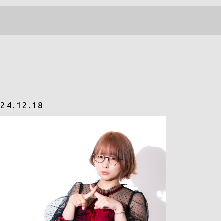
INFO
090-9797-7698
24.12.18
CONTACT