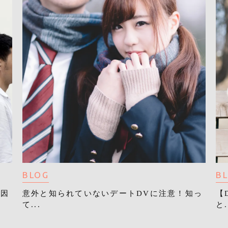
BLOG
B
原因
意外と知られていないデートDVに注意！知っ
【
て...
と.