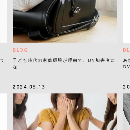
BLOG
B
って
子ども時代の家庭環境が理由で、DV加害者に
あ
な...
DV
2024.05.13
20