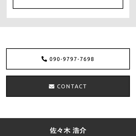
b
r
o
o
k
090-9797-7698
CONTACT