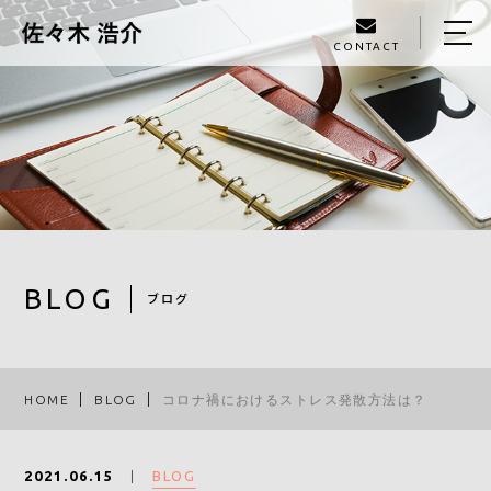
CONTACT
HOME
ABOUT ME
MENU
SEMINAR
PROFILE
BLOG
ブログ
BLOG
INFO
HOME
BLOG
コロナ禍におけるストレス発散方法は？
090-9797-7698
BLOG
2021.06.15