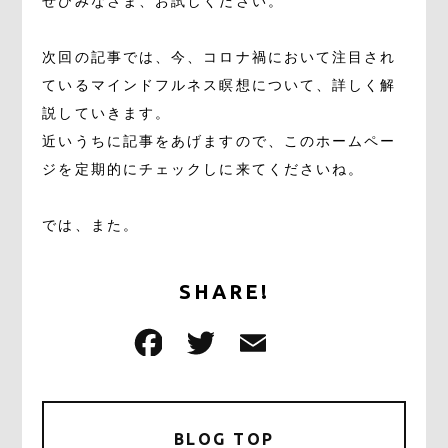
ぜひみなさま、お試しください。
次回の記事では、今、コロナ禍において注目され
ているマインドフルネス瞑想について、詳しく解
説していきます。
近いうちに記事をあげますので、このホームペー
ジを定期的にチェックしに来てくださいね。
では、また。
SHARE!
F
T
E
共
a
w
m
有
c
it
ai
e
te
l
BLOG TOP